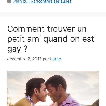
Catégories
Plan cul
,
Rencontres sérieuses
Comment trouver un
petit ami quand on est
gay ?
décembre 2, 2017
par
Larrie