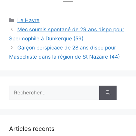
——
Catégories
Le Havre
Mec soumis spontané de 29 ans dispo pour
Spermophile à Dunkerque (59)
Garçon perspicace de 28 ans dispo pour
Masochiste dans la région de St Nazaire (44)
Rechercher :
Articles récents