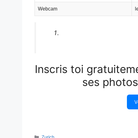
Webcam
l
Inscris toi gratuitem
ses photos
V
Catégories
Zurich