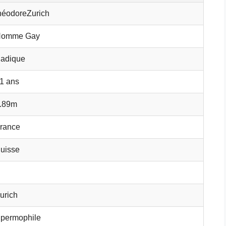
héodoreZurich
omme Gay
adique
1 ans
.89m
rance
uisse
urich
permophile