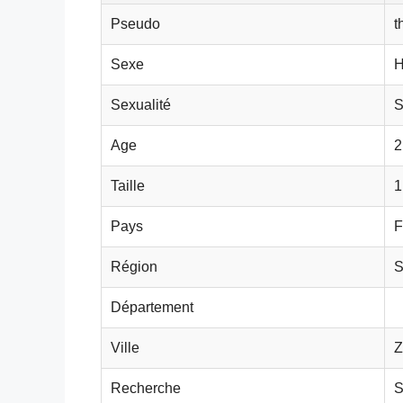
Pseudo
t
Sexe
H
Sexualité
S
Age
2
Taille
1
Pays
F
Région
S
Département
Ville
Z
Recherche
S