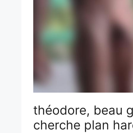
théodore, beau 
cherche plan har