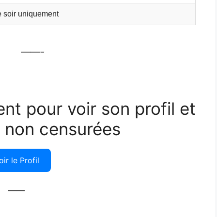
e soir uniquement
——-
ent pour voir son profil et
 non censurées
oir le Profil
——