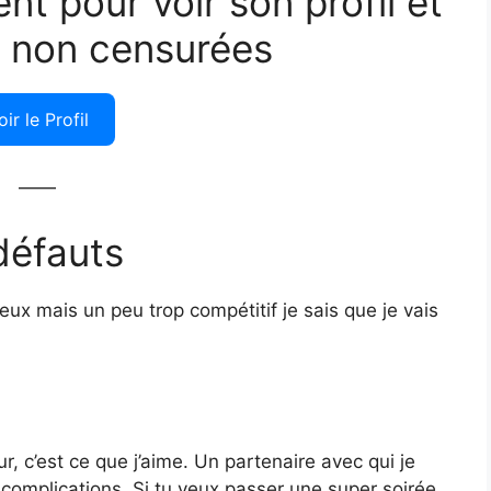
ent pour voir son profil et
 non censurées
oir le Profil
——
défauts
x mais un peu trop compétitif je sais que je vais
ur, c’est ce que j’aime. Un partenaire avec qui je
complications. Si tu veux passer une super soirée