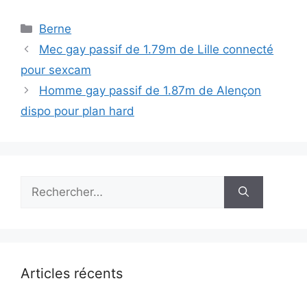
Catégories
Berne
Mec gay passif de 1.79m de Lille connecté
pour sexcam
Homme gay passif de 1.87m de Alençon
dispo pour plan hard
Rechercher :
Articles récents