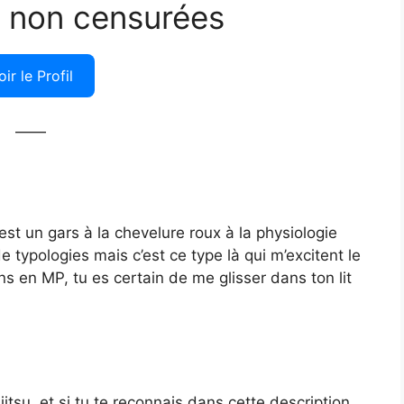
 non censurées
oir le Profil
——
st un gars à la chevelure roux à la physiologie
e typologies mais c’est ce type là qui m’excitent le
ns en MP, tu es certain de me glisser dans ton lit
jitsu, et si tu te reconnais dans cette description,