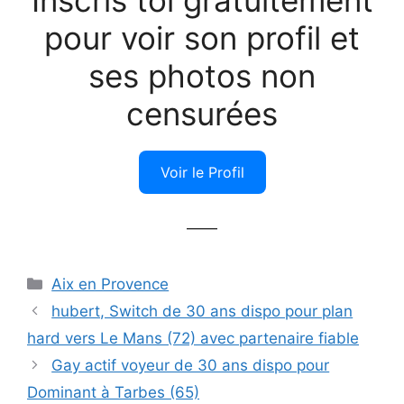
Inscris toi gratuitement
pour voir son profil et
ses photos non
censurées
Voir le Profil
——
Catégories
Aix en Provence
hubert, Switch de 30 ans dispo pour plan
hard vers Le Mans (72) avec partenaire fiable
Gay actif voyeur de 30 ans dispo pour
Dominant à Tarbes (65)