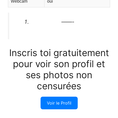
Webcam
oui
——-
Inscris toi gratuitement
pour voir son profil et
ses photos non
censurées
Voir le Profil