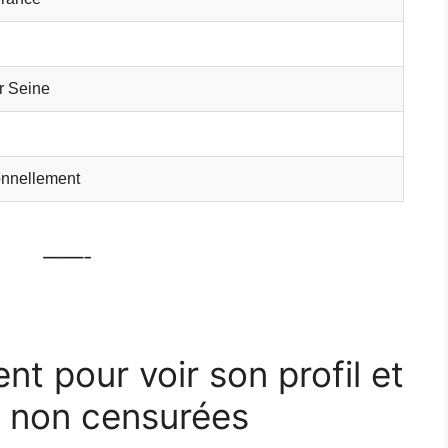
ur Seine
onnellement
——-
ent pour voir son profil et
 non censurées