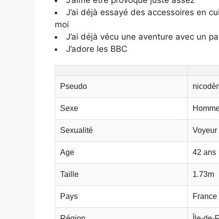
J’ai déjà essayé des accessoires en cui
moi
J’ai déjà vécu une aventure avec un par
J’adore les BBC
Pseudo
nicodèm
Sexe
Homme
Sexualité
Voyeur
Age
42 ans
Taille
1.73m
Pays
France
Région
Île-de-