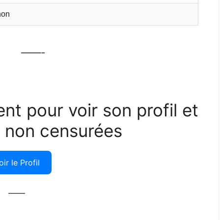
non
——-
ent pour voir son profil et
 non censurées
oir le Profil
——