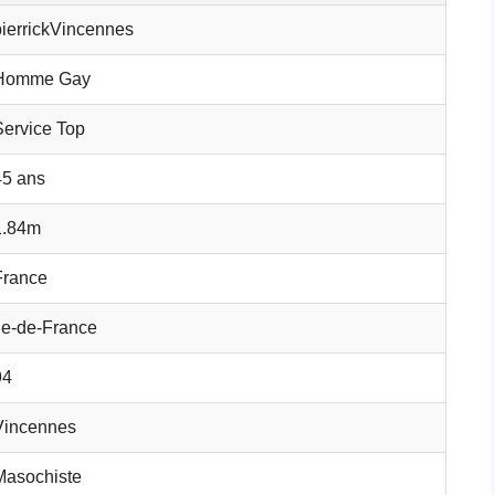
pierrickVincennes
Homme Gay
Service Top
45 ans
1.84m
France
Île-de-France
94
Vincennes
Masochiste