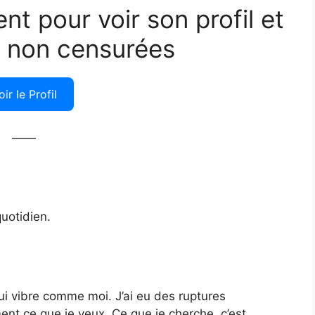
ent pour voir son profil et
 non censurées
oir le Profil
——
uotidien.
i vibre comme moi. J’ai eu des ruptures
nt ce que je veux. Ce que je cherche, c’est