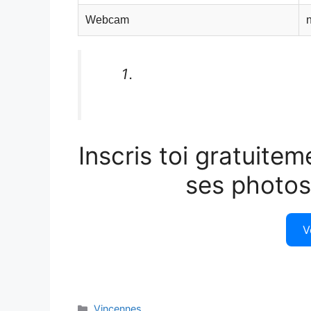
Webcam
Inscris toi gratuitem
ses photos
V
Catégories
Vincennes