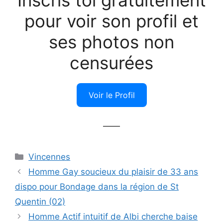
Inscris toi gratuitement
pour voir son profil et
ses photos non
censurées
Voir le Profil
——
Catégories
Vincennes
Homme Gay soucieux du plaisir de 33 ans
dispo pour Bondage dans la région de St
Quentin (02)
Homme Actif intuitif de Albi cherche baise