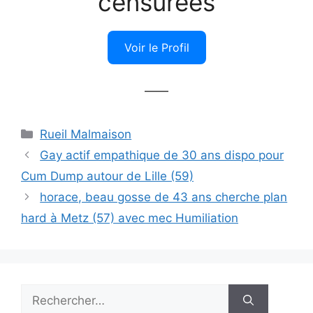
censurées
Voir le Profil
——
Catégories
Rueil Malmaison
Gay actif empathique de 30 ans dispo pour
Cum Dump autour de Lille (59)
horace, beau gosse de 43 ans cherche plan
hard à Metz (57) avec mec Humiliation
Rechercher :