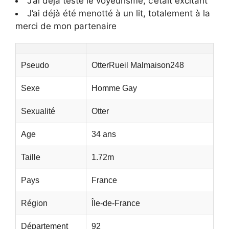
J’ai déjà testé le voyeurisme, c’était excitant
J’ai déjà été menotté à un lit, totalement à la
merci de mon partenaire
Pseudo
OtterRueil Malmaison248
Sexe
Homme Gay
Sexualité
Otter
Age
34 ans
Taille
1.72m
Pays
France
Région
Île-de-France
Département
92