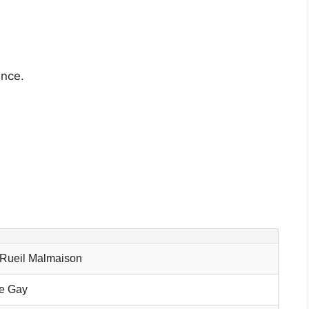
ence.
tRueil Malmaison
e Gay