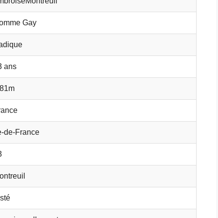
mbroiseMontreuil
omme Gay
adique
3 ans
.81m
rance
le-de-France
3
ontreuil
sté