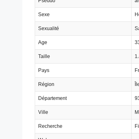
Pseudo
a
Sexe
H
Sexualité
S
Age
3
Taille
1
Pays
F
Région
Î
Département
9
Ville
M
Recherche
Fi