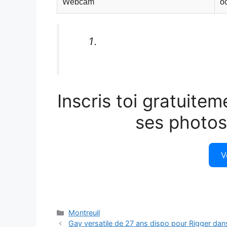
Webcam
o
Inscris toi gratuitem
ses photos
V
Catégories
Montreuil
Gay versatile de 27 ans dispo pour Rigger dan