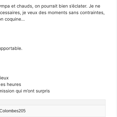
ympa et chauds, on pourrait bien s’éclater. Je ne
cessaires, je veux des moments sans contraintes,
açon coquine…
upportable.
cieux
des heures
mission qui m’ont surpris
hColombes205