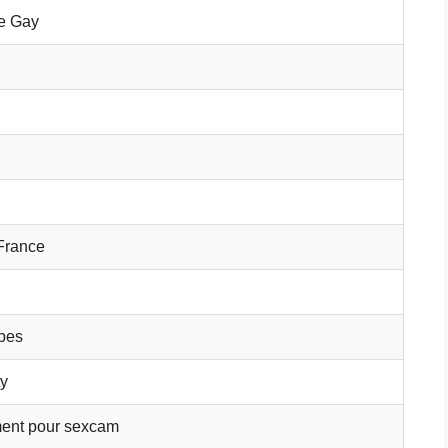
 Gay
-France
bes
ty
ent pour sexcam