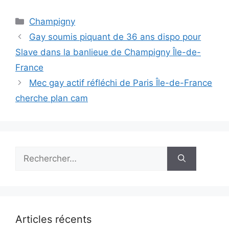
Catégories
Champigny
Gay soumis piquant de 36 ans dispo pour
Slave dans la banlieue de Champigny Île-de-
France
Mec gay actif réfléchi de Paris Île-de-France
cherche plan cam
Rechercher :
Articles récents