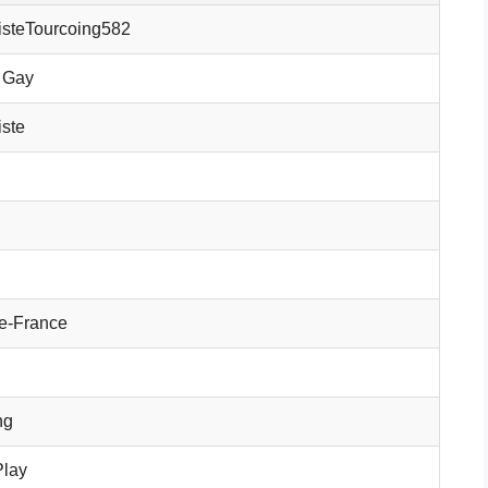
steTourcoing582
 Gay
ste
e-France
ng
Play