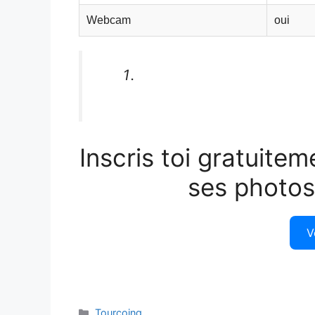
Webcam
oui
Inscris toi gratuitem
ses photos
V
Catégories
Tourcoing