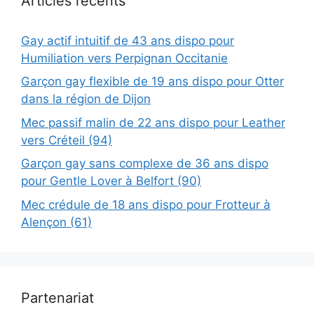
Articles récents
Gay actif intuitif de 43 ans dispo pour
Humiliation vers Perpignan Occitanie
Garçon gay flexible de 19 ans dispo pour Otter
dans la région de Dijon
Mec passif malin de 22 ans dispo pour Leather
vers Créteil (94)
Garçon gay sans complexe de 36 ans dispo
pour Gentle Lover à Belfort (90)
Mec crédule de 18 ans dispo pour Frotteur à
Alençon (61)
Partenariat