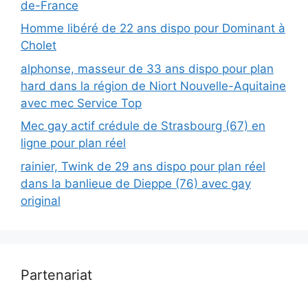
de-France
Homme libéré de 22 ans dispo pour Dominant à
Cholet
alphonse, masseur de 33 ans dispo pour plan
hard dans la région de Niort Nouvelle-Aquitaine
avec mec Service Top
Mec gay actif crédule de Strasbourg (67) en
ligne pour plan réel
rainier, Twink de 29 ans dispo pour plan réel
dans la banlieue de Dieppe (76) avec gay
original
Partenariat