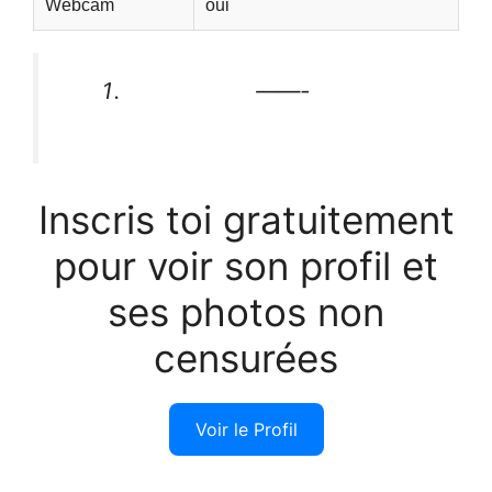
Webcam
oui
——-
Inscris toi gratuitement
pour voir son profil et
ses photos non
censurées
Voir le Profil