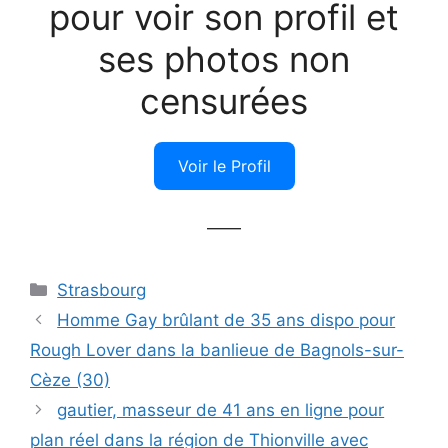
pour voir son profil et
ses photos non
censurées
Voir le Profil
——
Catégories
Strasbourg
Homme Gay brûlant de 35 ans dispo pour
Rough Lover dans la banlieue de Bagnols-sur-
Cèze (30)
gautier, masseur de 41 ans en ligne pour
plan réel dans la région de Thionville avec