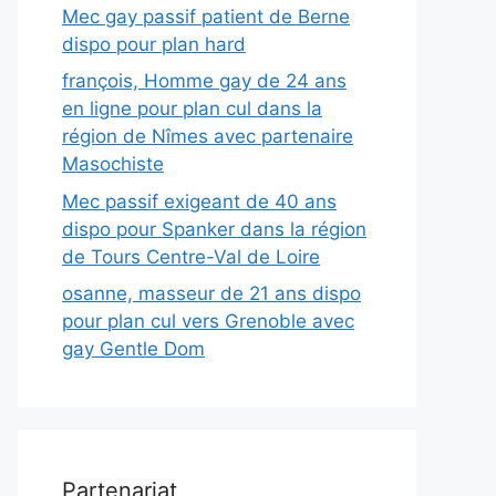
Mec gay passif patient de Berne
dispo pour plan hard
françois, Homme gay de 24 ans
en ligne pour plan cul dans la
région de Nîmes avec partenaire
Masochiste
Mec passif exigeant de 40 ans
dispo pour Spanker dans la région
de Tours Centre-Val de Loire
osanne, masseur de 21 ans dispo
pour plan cul vers Grenoble avec
gay Gentle Dom
Partenariat