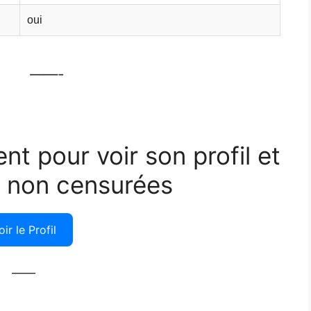
oui
——-
ent pour voir son profil et
 non censurées
oir le Profil
——