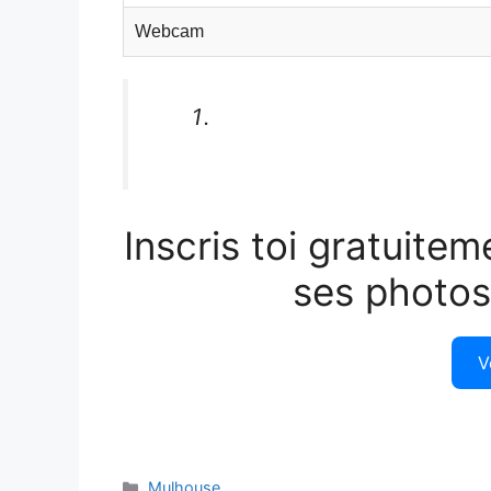
Webcam
Inscris toi gratuitem
ses photos
V
Catégories
Mulhouse