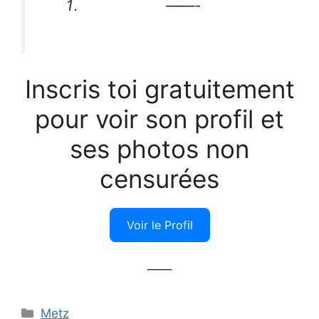
——-
Inscris toi gratuitement
pour voir son profil et
ses photos non
censurées
Voir le Profil
——
Catégories
Metz