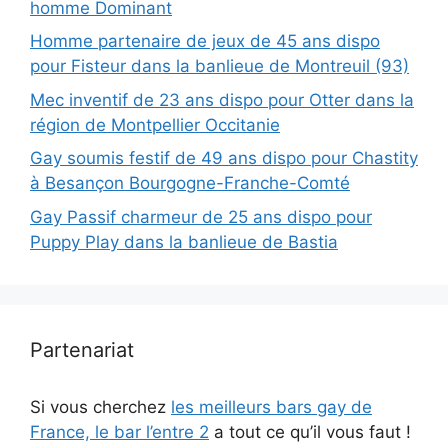
homme Dominant
Homme partenaire de jeux de 45 ans dispo
pour Fisteur dans la banlieue de Montreuil (93)
Mec inventif de 23 ans dispo pour Otter dans la
région de Montpellier Occitanie
Gay soumis festif de 49 ans dispo pour Chastity
à Besançon Bourgogne-Franche-Comté
Gay Passif charmeur de 25 ans dispo pour
Puppy Play dans la banlieue de Bastia
Partenariat
Si vous cherchez
les meilleurs bars gay de
France, le bar l’entre 2
a tout ce qu’il vous faut !