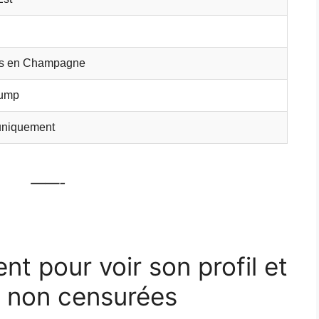
s en Champagne
ump
 uniquement
——-
ent pour voir son profil et
 non censurées