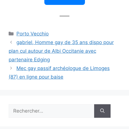
——
Catégories
Porto Vecchio
gabriel, Homme gay de 35 ans dispo pour
plan cul autour de Albi Occitanie avec
partenaire Edging
Mec gay passif archéologue de Limoges
(87) en ligne pour baise
Rechercher :