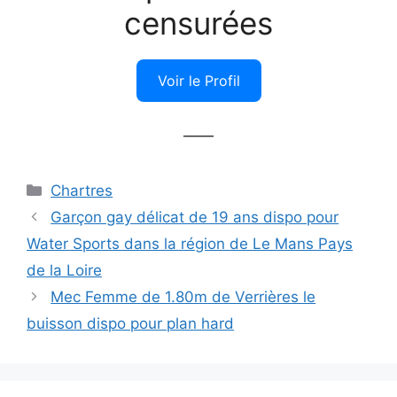
censurées
Voir le Profil
——
Catégories
Chartres
Garçon gay délicat de 19 ans dispo pour
Water Sports dans la région de Le Mans Pays
de la Loire
Mec Femme de 1.80m de Verrières le
buisson dispo pour plan hard