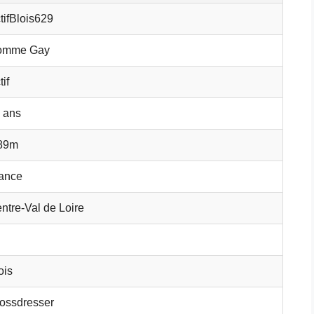
tifBlois629
omme Gay
tif
 ans
89m
ance
ntre-Val de Loire
ois
ossdresser