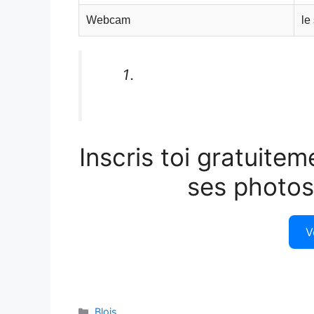
Webcam
le
Inscris toi gratuitem
ses photos
V
Catégories
Blois