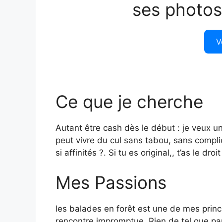
ses photos
V
Ce que je cherche
Autant être cash dès le début : je veux un
peut vivre du cul sans tabou, sans compli
si affinités ?. Si tu es original,, t’as le 
Mes Passions
les balades en forêt est une de mes princi
rencontre impromptue. Rien de tel que pa