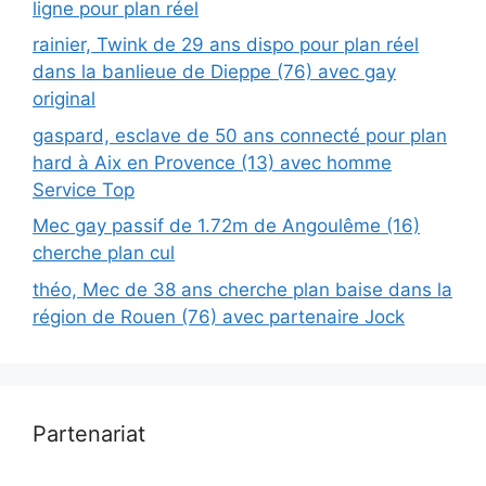
ligne pour plan réel
rainier, Twink de 29 ans dispo pour plan réel
dans la banlieue de Dieppe (76) avec gay
original
gaspard, esclave de 50 ans connecté pour plan
hard à Aix en Provence (13) avec homme
Service Top
Mec gay passif de 1.72m de Angoulême (16)
cherche plan cul
théo, Mec de 38 ans cherche plan baise dans la
région de Rouen (76) avec partenaire Jock
Partenariat