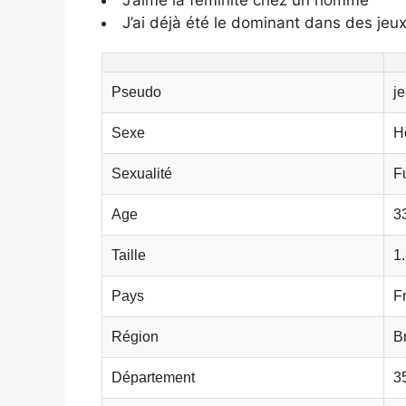
J’ai déjà été le dominant dans des jeux
Pseudo
j
Sexe
H
Sexualité
F
Age
3
Taille
1
Pays
F
Région
B
Département
3