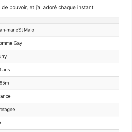
 de pouvoir, et j’ai adoré chaque instant
ean-marieSt Malo
omme Gay
urry
3 ans
.85m
rance
retagne
5