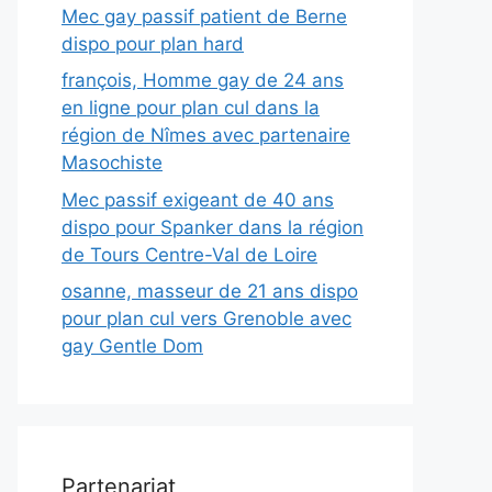
Mec gay passif patient de Berne
dispo pour plan hard
françois, Homme gay de 24 ans
en ligne pour plan cul dans la
région de Nîmes avec partenaire
Masochiste
Mec passif exigeant de 40 ans
dispo pour Spanker dans la région
de Tours Centre-Val de Loire
osanne, masseur de 21 ans dispo
pour plan cul vers Grenoble avec
gay Gentle Dom
Partenariat