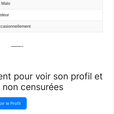
t Malo
steur
ccasionnellement
——-
ent pour voir son profil et
 non censurées
oir le Profil