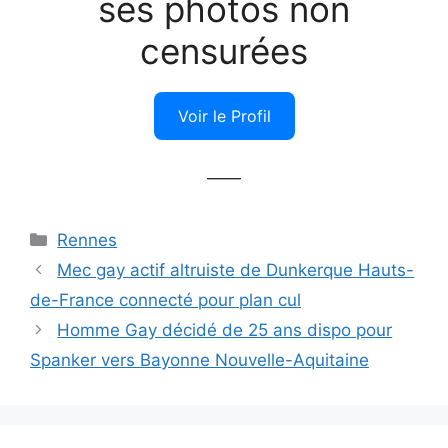
ses photos non
censurées
Voir le Profil
——
Catégories
Rennes
Mec gay actif altruiste de Dunkerque Hauts-
de-France connecté pour plan cul
Homme Gay décidé de 25 ans dispo pour
Spanker vers Bayonne Nouvelle-Aquitaine