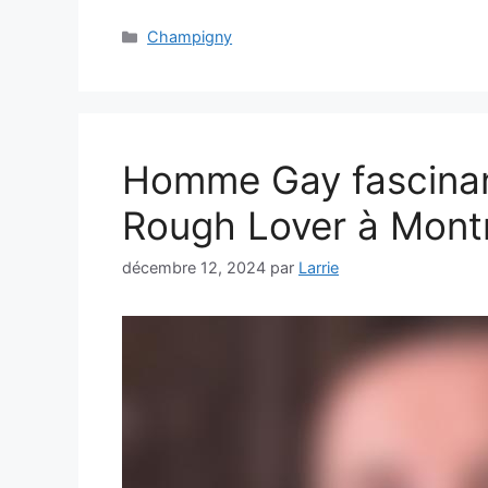
Catégories
Champigny
Homme Gay fascinan
Rough Lover à Montr
décembre 12, 2024
par
Larrie