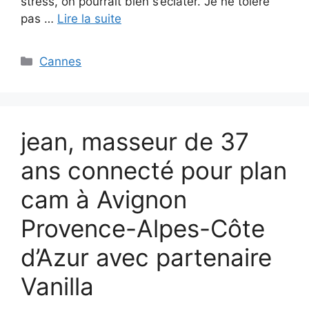
stress, on pourrait bien s’éclater. Je ne tolère
pas …
Lire la suite
Catégories
Cannes
jean, masseur de 37
ans connecté pour plan
cam à Avignon
Provence-Alpes-Côte
d’Azur avec partenaire
Vanilla