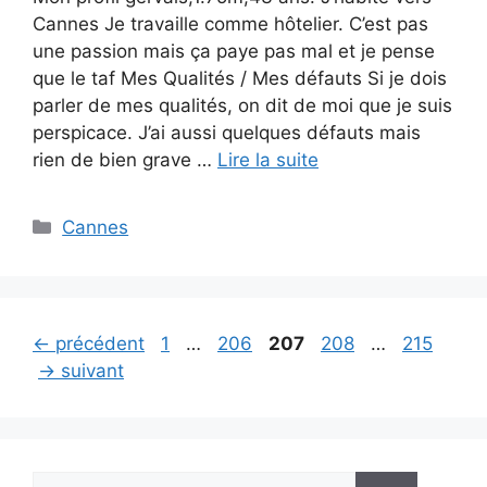
Cannes Je travaille comme hôtelier. C’est pas
une passion mais ça paye pas mal et je pense
que le taf Mes Qualités / Mes défauts Si je dois
parler de mes qualités, on dit de moi que je suis
perspicace. J’ai aussi quelques défauts mais
rien de bien grave …
Lire la suite
Catégories
Cannes
Page
Page
Page
Page
Page
←
précédent
1
…
206
207
208
…
215
→
suivant
Rechercher :