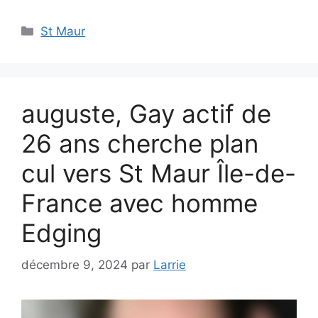
Catégories
St Maur
auguste, Gay actif de
26 ans cherche plan
cul vers St Maur Île-de-
France avec homme
Edging
décembre 9, 2024
par
Larrie