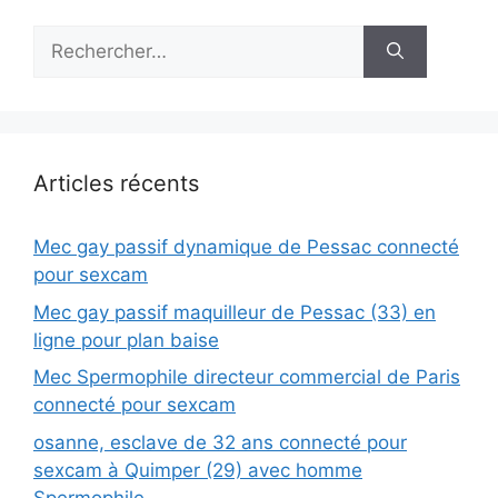
Rechercher :
Articles récents
Mec gay passif dynamique de Pessac connecté
pour sexcam
Mec gay passif maquilleur de Pessac (33) en
ligne pour plan baise
Mec Spermophile directeur commercial de Paris
connecté pour sexcam
osanne, esclave de 32 ans connecté pour
sexcam à Quimper (29) avec homme
Spermophile