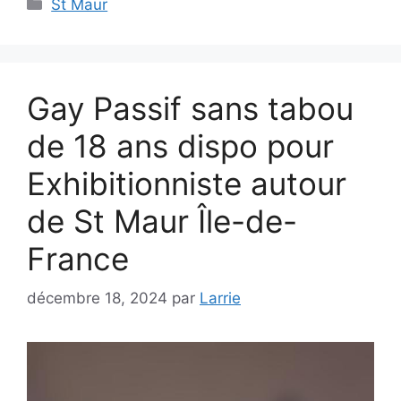
Catégories
St Maur
Gay Passif sans tabou
de 18 ans dispo pour
Exhibitionniste autour
de St Maur Île-de-
France
décembre 18, 2024
par
Larrie