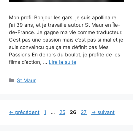
Mon profil Bonjour les gars, je suis apollinaire,
j’ai 39 ans, et je travaille autour St Maur en Île-
de-France. Je gagne ma vie comme traducteur.
C’est pas une passion mais c’est pas si mal et je
suis convaincu que ça me définit pas Mes
Passions En dehors du boulot, je profite de les
films d’action, …
Lire la suite
Catégories
St Maur
Page
Page
Page
Page
←
précédent
1
…
25
26
27
→
suivant