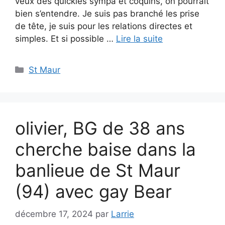
veux des quickies sympa et coquins, on pourrait
bien s’entendre. Je suis pas branché les prise
de tête, je suis pour les relations directes et
simples. Et si possible …
Lire la suite
Catégories
St Maur
olivier, BG de 38 ans
cherche baise dans la
banlieue de St Maur
(94) avec gay Bear
décembre 17, 2024
par
Larrie