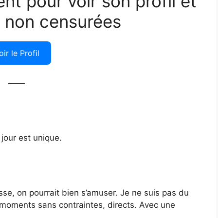
ent pour voir son profil et
 non censurées
oir le Profil
——
 jour est unique.
sse, on pourrait bien s’amuser. Je ne suis pas du
s moments sans contraintes, directs. Avec une