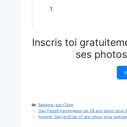
Inscris toi gratuitem
ses photos
V
Catégories
Bagnols-sur-Cèze
Gay Passif harmonieux de 28 ans dispo pour M
honoré, Gay actif de 31 ans dispo pour sexca