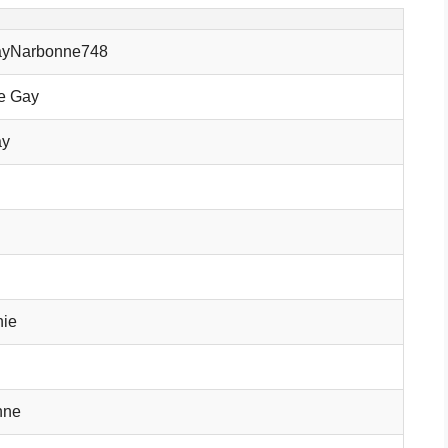
ayNarbonne748
 Gay
ay
nie
nne