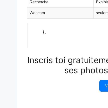
Recherche
Exhibit
Webcam
seulem
Inscris toi gratuitem
ses photos
V