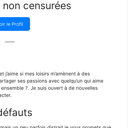
 non censurées
oir le Profil
——
et j’aime si mes loisirs m’amènent à des
partager ses passions avec quelqu’un qui aime
 ensemble ?. Je suis ouvert à de nouvelles
acter.
défauts
mais un peu parfois distrait je vous promets que