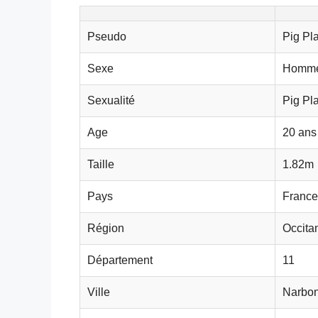
Pseudo
Pig Pl
Sexe
Homme
Sexualité
Pig Pl
Age
20 ans
Taille
1.82m
Pays
France
Région
Occita
Département
11
Ville
Narbo