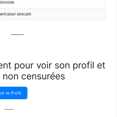
ionniste
ent pour sexcam
——-
ent pour voir son profil et
 non censurées
oir le Profil
——