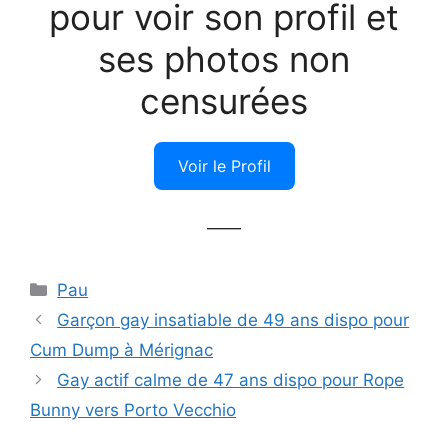
pour voir son profil et
ses photos non
censurées
Voir le Profil
——
Catégories
Pau
Garçon gay insatiable de 49 ans dispo pour
Cum Dump à Mérignac
Gay actif calme de 47 ans dispo pour Rope
Bunny vers Porto Vecchio