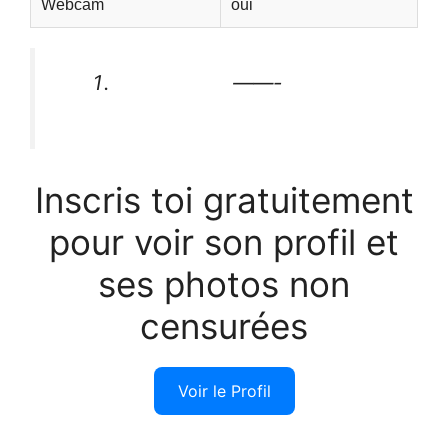
Webcam
oui
——-
Inscris toi gratuitement
pour voir son profil et
ses photos non
censurées
Voir le Profil