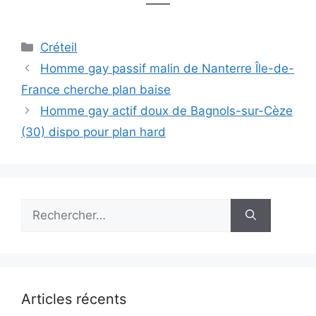
——
Catégories
Créteil
Homme gay passif malin de Nanterre Île-de-
France cherche plan baise
Homme gay actif doux de Bagnols-sur-Cèze
(30) dispo pour plan hard
Rechercher :
Articles récents