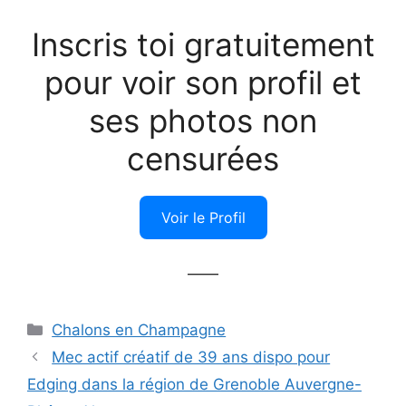
Inscris toi gratuitement
pour voir son profil et
ses photos non
censurées
Voir le Profil
——
Catégories
Chalons en Champagne
Mec actif créatif de 39 ans dispo pour
Edging dans la région de Grenoble Auvergne-