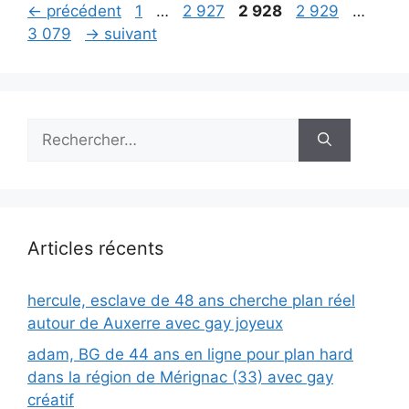
Page
Page
Page
Page
Pag
←
précédent
1
…
2 927
2 928
2 929
…
3 079
→
suivant
Rechercher :
Articles récents
hercule, esclave de 48 ans cherche plan réel
autour de Auxerre avec gay joyeux
adam, BG de 44 ans en ligne pour plan hard
dans la région de Mérignac (33) avec gay
créatif