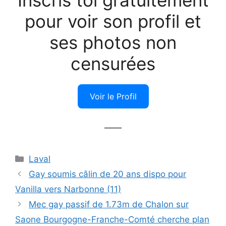
Inscris toi gratuitement
pour voir son profil et
ses photos non
censurées
Voir le Profil
——
Catégories
Laval
Gay soumis câlin de 20 ans dispo pour
Vanilla vers Narbonne (11)
Mec gay passif de 1.73m de Chalon sur
Saone Bourgogne-Franche-Comté cherche plan