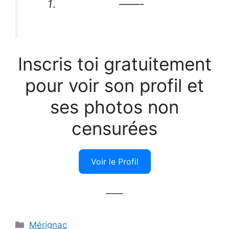
——-
Inscris toi gratuitement
pour voir son profil et
ses photos non
censurées
Voir le Profil
——
Catégories
Mérignac