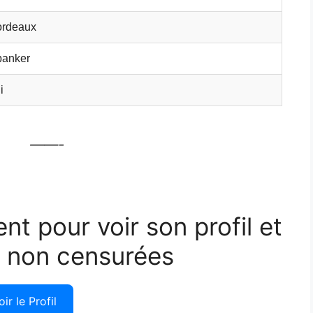
ordeaux
panker
i
——-
ent pour voir son profil et
 non censurées
oir le Profil