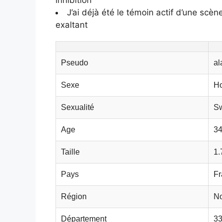
J’ai déjà été le témoin actif d’une scène
exaltant
Pseudo
al
Sexe
H
Sexualité
Sw
Age
34
Taille
1
Pays
Fr
Région
No
Département
3