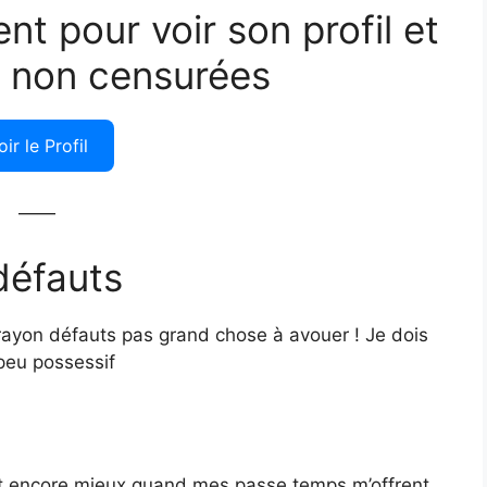
ent pour voir son profil et
 non censurées
oir le Profil
——
défauts
ayon défauts pas grand chose à avouer ! Je dois
peu possessif
’est encore mieux quand mes passe temps m’offrent