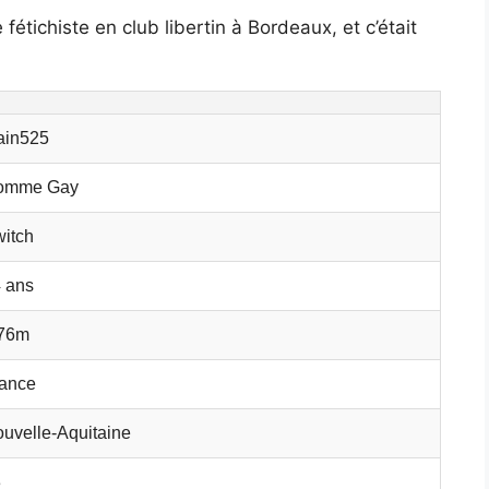
 fétichiste en club libertin à Bordeaux, et c’était
ain525
omme Gay
itch
 ans
.76m
ance
uvelle-Aquitaine
3