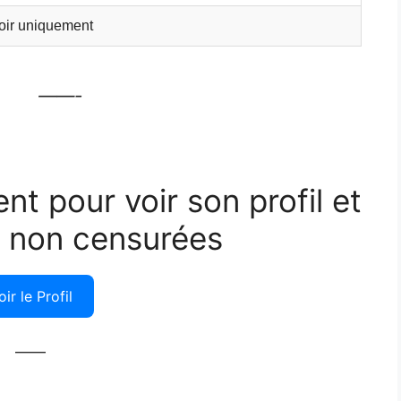
soir uniquement
——-
ent pour voir son profil et
 non censurées
oir le Profil
——