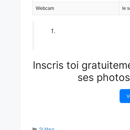
Webcam
le 
Inscris toi gratuitem
ses photos
V
Catégories
St Maur