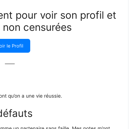
ent pour voir son profil et
 non censurées
oir le Profil
——
ont qu’on a une vie réussie.
défauts
comme un partenaire sans faille. Mes potes m’ont