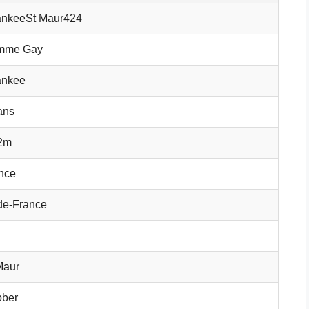
nkeeSt Maur424
mme Gay
ankee
ans
2m
nce
-de-France
Maur
ber