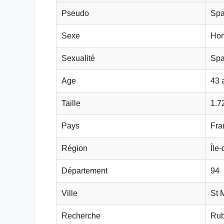
Pseudo
Spa
Sexe
Ho
Sexualité
Sp
Age
43 
Taille
1.7
Pays
Fra
Région
Île
Département
94
Ville
St 
Recherche
Rub