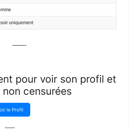
emme
 soir uniquement
——-
ent pour voir son profil et
 non censurées
oir le Profil
——