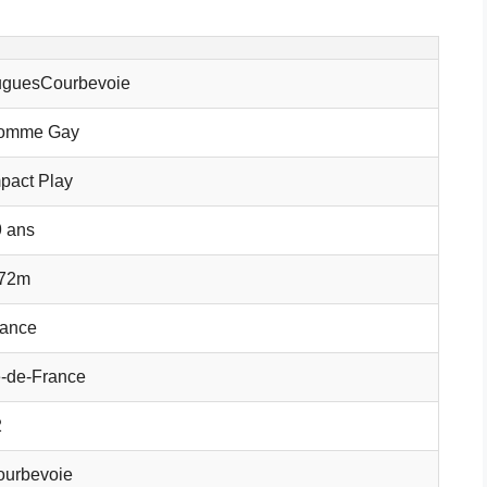
uguesCourbevoie
omme Gay
pact Play
 ans
.72m
rance
e-de-France
2
ourbevoie