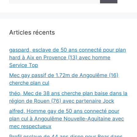
Articles récents
gaspard, esclave de 50 ans connecté pour plan
hard à Aix en Provence (13) avec homme
Service Top
Mec gay passif de 1.72m de Angoulême (16)
cherche plan cul
théo, Mec de 38 ans cherche plan baise dans la
région de Rouen (76) avec partenaire Jock
alfred, Homme gay de 50 ans connecté pour
plan cul à Angoulême Nouvelle-Aquitaine avec
mec respectueux
Profil esclave de 44 ans dispo pour Bear dans