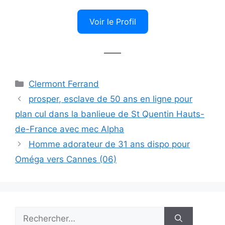
Voir le Profil
——
Catégories
Clermont Ferrand
prosper, esclave de 50 ans en ligne pour
plan cul dans la banlieue de St Quentin Hauts-
de-France avec mec Alpha
Homme adorateur de 31 ans dispo pour
Oméga vers Cannes (06)
Rechercher :